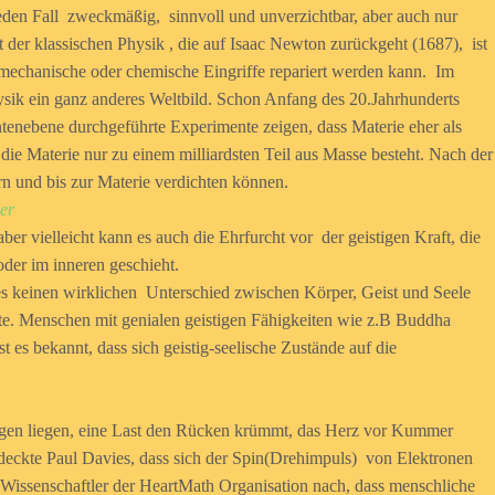
jeden Fall zweckmäßig, sinnvoll und unverzichtbar, aber auch nur
t der klassischen Physik , die auf Isaac Newton zurückgeht (1687), ist
mechanische oder chemische Eingriffe repariert werden kann. Im
sik ein ganz anderes Weltbild. Schon Anfang des 20.Jahrhunderts
antenebene durchgeführte Experimente zeigen, dass Materie eher als
 die Materie nur zu einem milliardsten Teil aus Masse besteht. Nach der
n und bis zur Materie verdichten können.
er
aber vielleicht kann es auch die Ehrfurcht vor der geistigen Kraft, die
der im inneren geschieht.
 es keinen wirklichen Unterschied zwischen Körper, Geist und Seele
chte. Menschen mit genialen geistigen Fähigkeiten wie z.B Buddha
es bekannt, dass sich geistig-seelische Zustände auf die
Magen liegen, eine Last den Rücken krümmt, das Herz vor Kummer
tdeckte Paul Davies, dass sich der Spin(Drehimpuls) von Elektronen
issenschaftler der HeartMath Organisation nach, dass menschliche