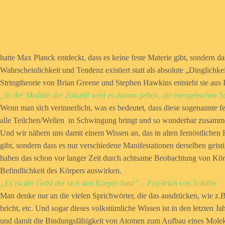
hatte Max Planck entdeckt, dass es keine feste Materie gibt, sondern d
Wahrscheinlichkeit und Tendenz existiert statt als absolute „Dinglichk
Stringtheorie von Brian Greene und Stephen Hawkins entsteht sie aus 
„In der Medizin der Zukunft wird es darum gehen, die energetischen S
Wenn man sich verinnerlicht, was es bedeutet, dass diese sogenannte fest
alle Teilchen/Wellen in Schwingung bringt und so wunderbar zusamme
Und wir nähern uns damit einem Wissen an, das in alten fernöstlichen
gibt, sondern dass es nur verschiedene Manifestationen derselben geis
haben das schon vor langer Zeit durch achtsame Beobachtung von Körper
Befindlichkeit des Körpers auswirken.
„Es ist der Geist der sich den Körper baut“ – Friedrich von Schiller
Man denke nur an die vielen Sprichwörter, die das ausdrücken, wie z
bricht, etc. Und sogar dieses volkstümliche Wissen ist in den letzten
und damit die Bindungsfähigkeit von Atomen zum Aufbau eines Molekü