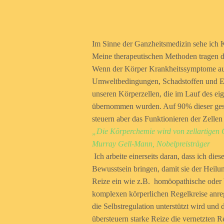
Im Sinne der Ganzheitsmedizin sehe ich K
Meine therapeutischen Methoden tragen da
Wenn der Körper Krankheitssymptome aus
Umweltbedingungen, Schadstoffen und Er
unseren Körperzellen, die im Lauf des ei
übernommen wurden. Auf 90% dieser gesp
steuern aber das Funktionieren der Zelle
„Die Körperchemie wird von zellartigen 
Murray Gell-Mann, Nobelpreisträger
Ich arbeite einerseits daran, dass ich di
Bewusstsein bringen, damit sie der Heilun
Reize ein wie z.B. homöopathische oder
komplexen körperlichen Regelkreise anre
die Selbstregulation unterstützt wird u
übersteuern starke Reize die vernetzten 