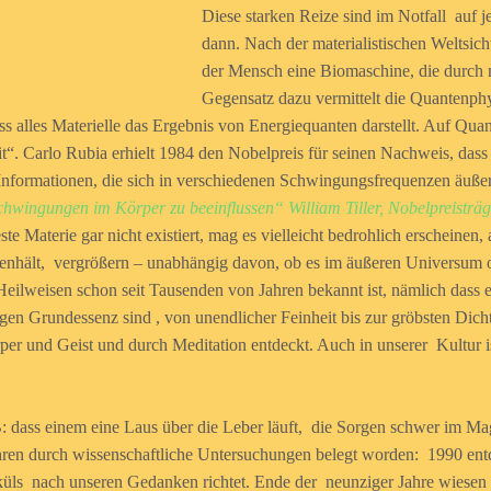
Diese starken Reize sind im Notfall auf 
dann. Nach der materialistischen Weltsich
der Mensch eine Biomaschine, die durch 
Gegensatz dazu vermittelt die Quantenphy
ass alles Materielle das Ergebnis von Energiequanten darstellt. Auf Qu
eit“. Carlo Rubia erhielt 1984 den Nobelpreis für seinen Nachweis, dass
Informationen, die sich in verschiedenen Schwingungsfrequenzen äußer
chwingungen im Körper zu beeinflussen“ William Tiller, Nobelpreisträg
e Materie gar nicht existiert, mag es vielleicht bedrohlich erscheinen, 
nhält, vergrößern – unabhängig davon, ob es im äußeren Universum o
 Heilweisen schon seit Tausenden von Jahren bekannt ist, nämlich dass
tigen Grundessenz sind , von unendlicher Feinheit bis zur gröbsten Di
 und Geist und durch Meditation entdeckt. Auch in unserer Kultur ist 
.B: dass einem eine Laus über die Leber läuft, die Sorgen schwer im 
 Jahren durch wissenschaftliche Untersuchungen belegt worden: 1990 en
ls nach unseren Gedanken richtet. Ende der neunziger Jahre wiesen W