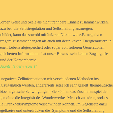
örper, Geist und Seele als nicht trennbare Einheit zusammenwirken.
zu bei, die Selbstregulation und Selbstheilung anzuregen.
bildet, kann das sowohl mit äußeren Noxen wie z.B. negativen
regern zusammenhängen als auch mit destruktiven Energiemustern in
genen Lebens abgespeichert oder sogar von früheren Generationen
eicherten Informationen hat unser Bewusstsein keinen Zugang, sie
n und der Körperchemie.
Quantenfeldern regiert“
ese negativen Zellinformationen mit verschiedenen Methoden ins
g zugänglich werden, andererseits setze ich sehr gezielt therapeutische
 bioenergetische Schwingungen. Sie können das Zusammenspiel der
gen ohne die Integrität des Wunderwerkes Mensch zu stören, sodass
nd die Krankheitssymptome verschwinden können. Im Gegensatz dazu
Regelkreise und unterdrücken die Symptome und die Selbstheilung.